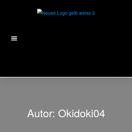
Autor:
Okidoki04